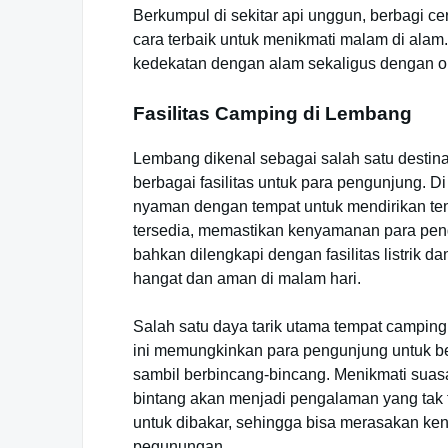
Berkumpul di sekitar api unggun, berbagi c
cara terbaik untuk menikmati malam di ala
kedekatan dengan alam sekaligus dengan ora
Fasilitas Camping di Lembang
Lembang dikenal sebagai salah satu destin
berbagai fasilitas untuk para pengunjung.
nyaman dengan tempat untuk mendirikan tenda
tersedia, memastikan kenyamanan para pe
bahkan dilengkapi dengan fasilitas listrik
hangat dan aman di malam hari.
Salah satu daya tarik utama tempat camping
ini memungkinkan para pengunjung untuk b
sambil berbincang-bincang. Menikmati suas
bintang akan menjadi pengalaman yang ta
untuk dibakar, sehingga bisa merasakan ke
pegunungan.