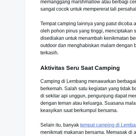
memanggang marshmallow atau berbagi cerita 
sangat cocok untuk mempererat tali persaha
Tempat camping lainnya yang patut dicoba ad
oleh pohon pinus yang tinggi, menciptakan s
disediakan untuk menambah kenikmatan berk
outdoor dan menghabiskan malam dengan ber
terkasih.
Aktivitas Seru Saat Camping
Camping di Lembang menawarkan berbagai 
berkemah. Salah satu kegiatan yang tidak 
di sekitar api unggun, pengunjung dapat me
dengan teman atau keluarga. Suasana mal
keasyikan saat berkumpul bersama.
Selain itu, banyak
tempat camping di Lemb
menikmati makanan bersama. Memasak di al