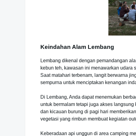
Keindahan Alam Lembang
Lembang dikenal dengan pemandangan alam
kebun teh, kawasan ini menawarkan udara 
Saat matahari terbenam, langit berwarna j
sempurna untuk menciptakan kenangan inda
Di Lembang, Anda dapat menemukan berbag
untuk bermalam tetapi juga akses langsung k
dan kicauan burung di pagi hari memberik
vegetasi yang rimbun membuat kegiatan outd
Keberadaan api unggun di area camping m