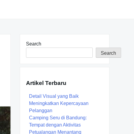
Search
Search
Artikel Terbaru
Detail Visual yang Baik
Meningkatkan Kepercayaan
Pelanggan
Camping Seru di Bandung:
Tempat dengan Aktivitas
Petualangan Menantang