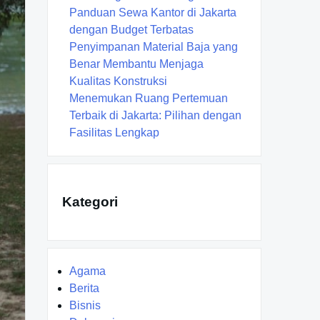
Panduan Sewa Kantor di Jakarta
dengan Budget Terbatas
Penyimpanan Material Baja yang
Benar Membantu Menjaga
Kualitas Konstruksi
Menemukan Ruang Pertemuan
Terbaik di Jakarta: Pilihan dengan
Fasilitas Lengkap
Kategori
Agama
Berita
Bisnis