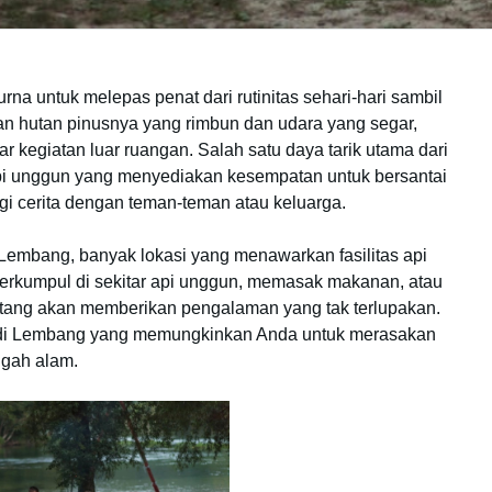
na untuk melepas penat dari rutinitas sehari-hari sambil
n hutan pinusnya yang rimbun dan udara yang segar,
r kegiatan luar ruangan. Salah satu daya tarik utama dari
i unggun yang menyediakan kesempatan untuk bersantai
i cerita dengan teman-teman atau keluarga.
Lembang, banyak lokasi yang menawarkan fasilitas api
rkumpul di sekitar api unggun, memasak makanan, atau
tang akan memberikan pengalaman yang tak terlupakan.
ng di Lembang yang memungkinkan Anda untuk merasakan
ngah alam.