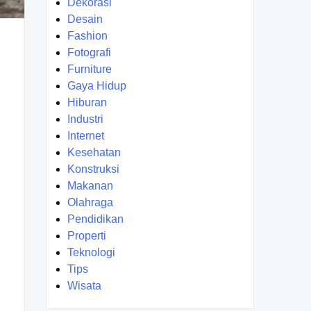
Dekorasi
Desain
Fashion
Fotografi
Furniture
Gaya Hidup
Hiburan
Industri
Internet
Kesehatan
Konstruksi
Makanan
Olahraga
Pendidikan
Properti
Teknologi
Tips
Wisata