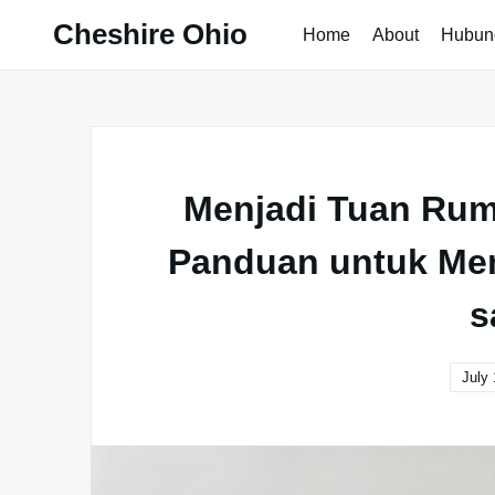
Skip
Cheshire Ohio
Home
About
Hubun
to
content
Menjadi Tuan Ruma
Panduan untuk Me
s
July 