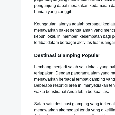
pengunjung dapat merasakan kedamaian da
hunian yang canggih.
Keunggulan lainnya adalah berbagai kegiata
menawarkan paket pengalaman yang mencakup
kebun lokal. Ini memberi kesempatan bagi p
terlibat dalam berbagai aktivitas luar ruan
Destinasi Glamping Populer
Lembang menjadi salah satu lokasi yang pa
terlupakan. Dengan panorama alam yang me
menawarkan berbagai tempat camping yan
Beberapa resort di area ini menyediakan t
waktu beristirahat Anda lebih berkualitas.
Salah satu destinasi glamping yang terkena
menawarkan akomodasi tenda yang dikelilin