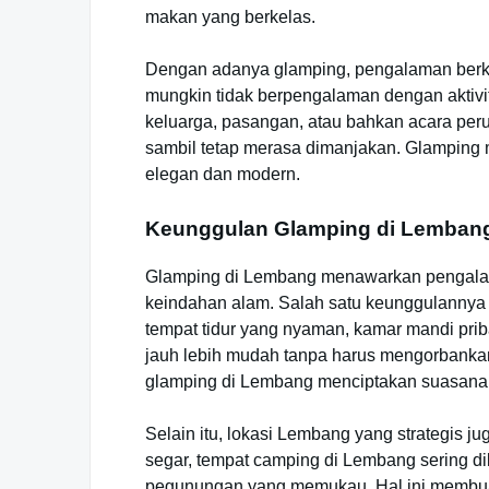
makan yang berkelas.
Dengan adanya glamping, pengalaman berke
mungkin tidak berpengalaman dengan aktivita
keluarga, pasangan, atau bahkan acara per
sambil tetap merasa dimanjakan. Glamping 
elegan dan modern.
Keunggulan Glamping di Lemban
Glamping di Lembang menawarkan pengala
keindahan alam. Salah satu keunggulannya a
tempat tidur yang nyaman, kamar mandi pri
jauh lebih mudah tanpa harus mengorban
glamping di Lembang menciptakan suasana y
Selain itu, lokasi Lembang yang strategis j
segar, tempat camping di Lembang sering di
pegunungan yang memukau. Hal ini membua