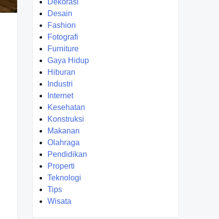
Dekorasi
Desain
Fashion
Fotografi
Furniture
Gaya Hidup
Hiburan
Industri
Internet
Kesehatan
Konstruksi
Makanan
Olahraga
Pendidikan
Properti
Teknologi
Tips
Wisata