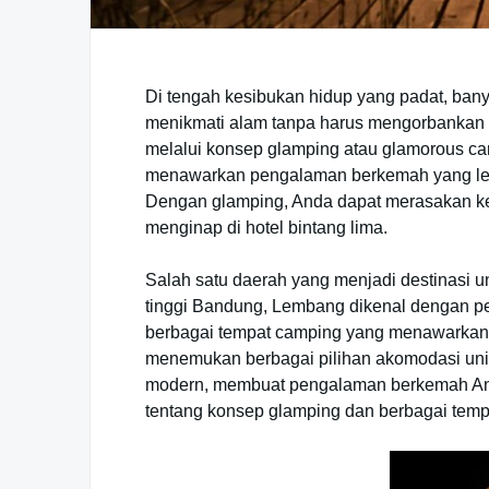
Di tengah kesibukan hidup yang padat, bany
menikmati alam tanpa harus mengorbankan 
melalui konsep glamping atau glamorous ca
menawarkan pengalaman berkemah yang leb
Dengan glamping, Anda dapat merasakan ke
menginap di hotel bintang lima.
Salah satu daerah yang menjadi destinasi u
tinggi Bandung, Lembang dikenal dengan p
berbagai tempat camping yang menawarkan s
menemukan berbagai pilihan akomodasi uni
modern, membuat pengalaman berkemah Anda
tentang konsep glamping dan berbagai tem