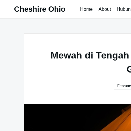
Skip
Cheshire Ohio
Home
About
Hubun
to
content
Mewah di Tengah
Februar