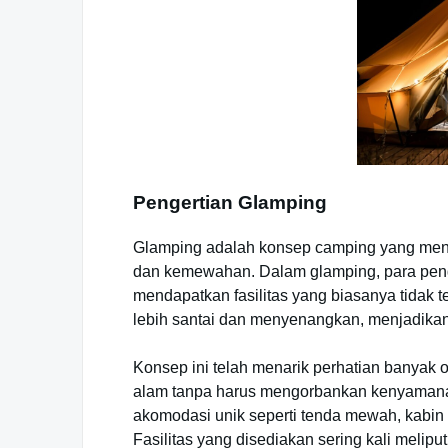
Pengertian Glamping
Glamping adalah konsep camping yang m
dan kemewahan. Dalam glamping, para pengu
mendapatkan fasilitas yang biasanya tidak t
lebih santai dan menyenangkan, menjadikan 
Konsep ini telah menarik perhatian banyak
alam tanpa harus mengorbankan kenyamana
akomodasi unik seperti tenda mewah, kabin 
Fasilitas yang disediakan sering kali melip