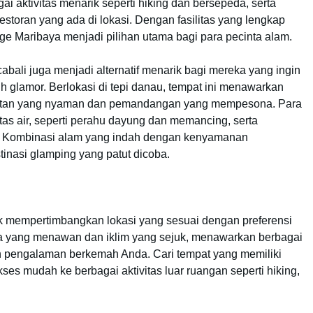
ai aktivitas menarik seperti hiking dan bersepeda, serta
estoran yang ada di lokasi. Dengan fasilitas yang lengkap
Maribaya menjadi pilihan utama bagi para pecinta alam.
bali juga menjadi alternatif menarik bagi mereka yang ingin
glamor. Berlokasi di tepi danau, tempat ini menawarkan
botan yang nyaman dan pemandangan yang mempesona. Para
tas air, seperti perahu dayung dan memancing, serta
an. Kombinasi alam yang indah dengan kenyamanan
nasi glamping yang patut dicoba.
uk mempertimbangkan lokasi yang sesuai dengan preferensi
 yang menawan dan iklim yang sejuk, menawarkan berbagai
n pengalaman berkemah Anda. Cari tempat yang memiliki
s mudah ke berbagai aktivitas luar ruangan seperti hiking,