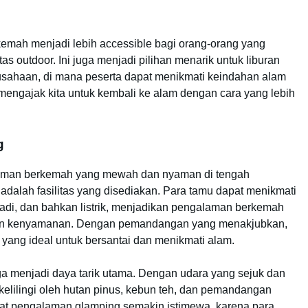
mah menjadi lebih accessible bagi orang-orang yang
s outdoor. Ini juga menjadi pilihan menarik untuk liburan
usahaan, di mana peserta dapat menikmati keindahan alam
mengajak kita untuk kembali ke alam dengan cara yang lebih
g
man berkemah yang mewah dan nyaman di tengah
dalah fasilitas yang disediakan. Para tamu dapat menikmati
badi, dan bahkan listrik, menjadikan pengalaman berkemah
kan kenyamanan. Dengan pemandangan yang menakjubkan,
ang ideal untuk bersantai dan menikmati alam.
uga menjadi daya tarik utama. Dengan udara yang sejuk dan
kelilingi oleh hutan pinus, kebun teh, dan pemandangan
t pengalaman glamping semakin istimewa, karena para