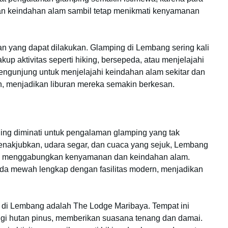
n keindahan alam sambil tetap menikmati kenyamanan
n yang dapat dilakukan. Glamping di Lembang sering kali
 aktivitas seperti hiking, bersepeda, atau menjelajahi
engunjung untuk menjelajahi keindahan alam sekitar dan
gan, menjadikan liburan mereka semakin berkesan.
ling diminati untuk pengalaman glamping yang tak
nakjubkan, udara segar, dan cuaca yang sejuk, Lembang
g menggabungkan kenyamanan dan keindahan alam.
enda mewah lengkap dengan fasilitas modern, menjadikan
l di Lembang adalah The Lodge Maribaya. Tempat ini
gi hutan pinus, memberikan suasana tenang dan damai.