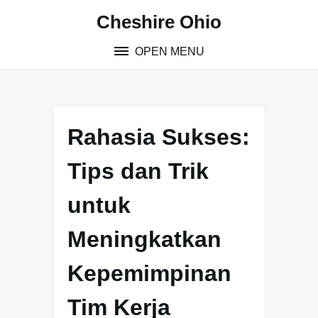
Skip
Cheshire Ohio
to
content
OPEN MENU
Rahasia Sukses:
Tips dan Trik
untuk
Meningkatkan
Kepemimpinan
Tim Kerja