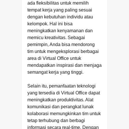
ada fleksibilitas untuk memilih
tempat kerja yang paling sesuai
dengan kebutuhan individu atau
kelompok. Hal ini bisa
meningkatkan kenyamanan dan
memicu kreativitas. Sebagai
pemimpin, Anda bisa mendorong
tim untuk mengeksplorasi berbagai
area di Virtual Office untuk
mendapatkan inspirasi dan menjaga
semangat kerja yang tinggi.
Selain itu, pemanfaatan teknologi
yang tersedia di Virtual Office dapat
meningkatkan produktivitas. Alat
komunikasi dan perangkat lunak
kolaborasi memungkinkan tim untuk
tetap terhubung dan berbagi
informasi secara real-time. Dengan