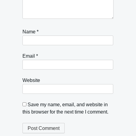
Name
*
Email
*
Website
Save my name, email, and website in
this browser for the next time I comment.