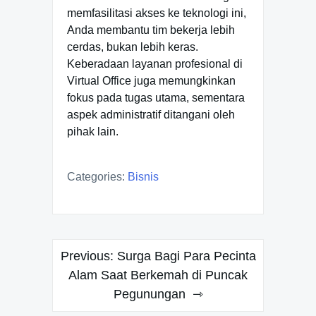
memfasilitasi akses ke teknologi ini,
Anda membantu tim bekerja lebih
cerdas, bukan lebih keras.
Keberadaan layanan profesional di
Virtual Office juga memungkinkan
fokus pada tugas utama, sementara
aspek administratif ditangani oleh
pihak lain.
Categories:
Bisnis
Post
Previous:
Surga Bagi Para Pecinta
navigation
Alam Saat Berkemah di Puncak
Pegunungan