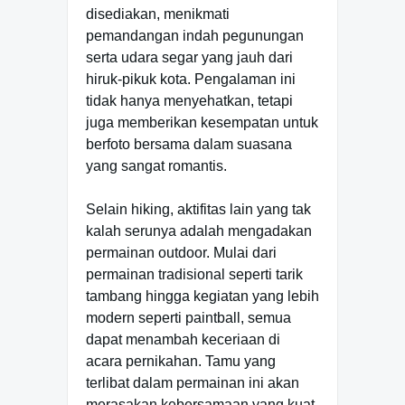
disediakan, menikmati
pemandangan indah pegunungan
serta udara segar yang jauh dari
hiruk-pikuk kota. Pengalaman ini
tidak hanya menyehatkan, tetapi
juga memberikan kesempatan untuk
berfoto bersama dalam suasana
yang sangat romantis.
Selain hiking, aktifitas lain yang tak
kalah serunya adalah mengadakan
permainan outdoor. Mulai dari
permainan tradisional seperti tarik
tambang hingga kegiatan yang lebih
modern seperti paintball, semua
dapat menambah keceriaan di
acara pernikahan. Tamu yang
terlibat dalam permainan ini akan
merasakan kebersamaan yang kuat,