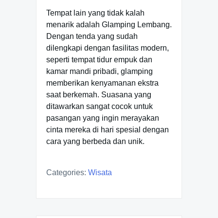
Tempat lain yang tidak kalah
menarik adalah Glamping Lembang.
Dengan tenda yang sudah
dilengkapi dengan fasilitas modern,
seperti tempat tidur empuk dan
kamar mandi pribadi, glamping
memberikan kenyamanan ekstra
saat berkemah. Suasana yang
ditawarkan sangat cocok untuk
pasangan yang ingin merayakan
cinta mereka di hari spesial dengan
cara yang berbeda dan unik.
Categories:
Wisata