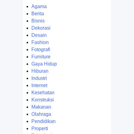
Agama
Berita
Bisnis
Dekorasi
Desain
Fashion
Fotografi
Furniture
Gaya Hidup
Hiburan
Industri
Internet
Kesehatan
Konstruksi
Makanan
Olahraga
Pendidikan
Properti