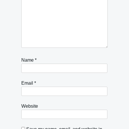
Name
*
Email
*
Website