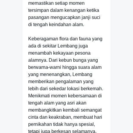
memastikan setiap momen
tersimpan dalam kenangan ketika
pasangan mengucapkan janji suci
di tengah keindahan alam.
Keberagaman flora dan fauna yang
ada di sekitar Lembang juga
menambah kekayaan pesona
alamnya. Dari kebun bunga yang
berwarna-warni hingga suara alam
yang menenangkan, Lembang
memberikan pengalaman yang
lebih dari sekedar lokasi berkemah.
Menikmati momen kebersamaan di
tengah alam yang asri akan
membangkitkan kembali semangat
cinta dan keakraban, membuat hari
pernikahan tidak hanya spesial,
tetapi juga berkesan selamanya.