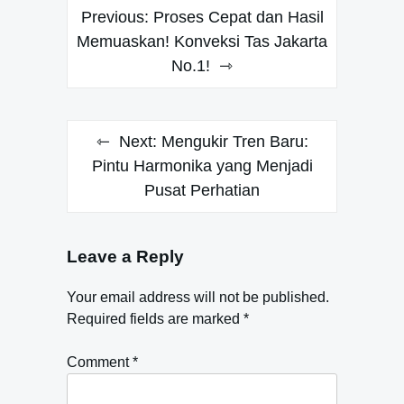
Post
Previous:
Proses Cepat dan Hasil
navigation
Memuaskan! Konveksi Tas Jakarta
No.1!
Next:
Mengukir Tren Baru:
Pintu Harmonika yang Menjadi
Pusat Perhatian
Leave a Reply
Your email address will not be published.
Required fields are marked
*
Comment
*