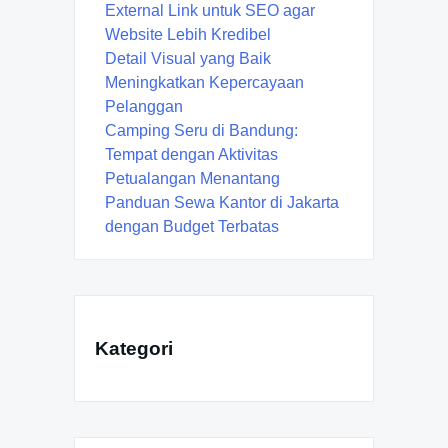
External Link untuk SEO agar
Website Lebih Kredibel
Detail Visual yang Baik
Meningkatkan Kepercayaan
Pelanggan
Camping Seru di Bandung:
Tempat dengan Aktivitas
Petualangan Menantang
Panduan Sewa Kantor di Jakarta
dengan Budget Terbatas
Kategori