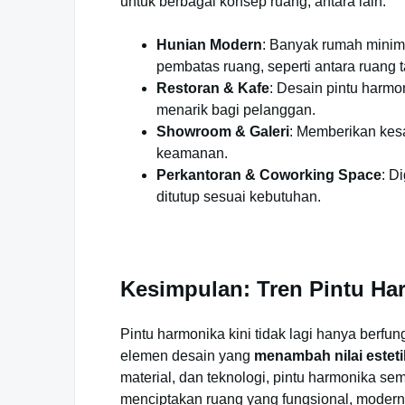
untuk berbagai konsep ruang, antara lain:
Hunian Modern
: Banyak rumah minim
pembatas ruang, seperti antara ruang
Restoran & Kafe
: Desain pintu harmo
menarik bagi pelanggan.
Showroom & Galeri
: Memberikan kes
keamanan.
Perkantoran & Coworking Space
: D
ditutup sesuai kebutuhan.
Kesimpulan: Tren Pintu Ha
Pintu harmonika kini tidak lagi hanya berfu
elemen desain yang
menambah nilai estet
material, dan teknologi, pintu harmonika se
menciptakan ruang yang fungsional, modern,