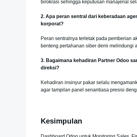
birokrasi sehingga keputusan manajerial sela
2. Apa peran sentral dari keberadaan age
korporat?
Peran sentralnya terletak pada pemberian a
benteng pertahanan siber demi melindungi a
3. Bagaimana kehadiran Partner Odoo sa
direksi?
Kehadiran insinyur pakar selalu mengamanka
agar tampilan panel senantiasa presisi denga
Kesimpulan
Dashboard Odoo untuk Monitoring Sales, Fi