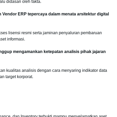
lu didasari oleh fakta.
n Vendor ERP tepercaya dalam menata arsitektur digital
kses lisensi resmi serta jaminan penyaluran pembaruan
set informasi.
nggup mengamankan ketepatan analisis pihak jajaran
n kualitas analisis dengan cara menyaring indikator data
n target korporat.
nance, dan Inventory terbukti mampu menyelamatkan aset