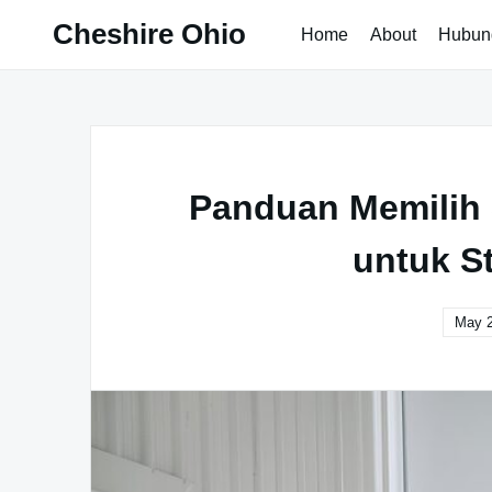
Skip
Cheshire Ohio
Home
About
Hubun
to
content
Panduan Memilih S
untuk S
May 2