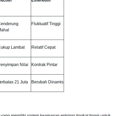
itcoin
Ethereum
enderung
Fluktuatif Tinggi
ahal
ukup Lambat
Relatif Cepat
enyimpan Nilai
Kontrak Pintar
erbatas 21 Juta
Berubah Dinamis
yang memiliki sistem keamanan enkripsi tingkat tinggi untuk