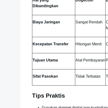
Hal yang
Dogecoin
B
Dibandingkan
Biaya Jaringan
Sangat Rendah
C
M
Kecepatan Transfer
Hitungan Menit
C
Tujuan Utama
Alat Pembayaran
P
Sifat Pasokan
Tidak Terbatas
T
Tips Praktis
Gunakan dompet digital non-kustodian 